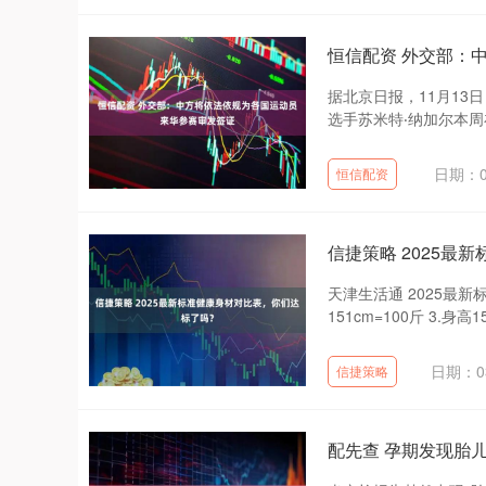
恒信配资 外交部：
据北京日报，11月1
选手苏米特‧纳加尔本周
日期：0
恒信配资
信捷策略 2025最
天津生活通 2025最新标
151cm=100斤 3.身高152
日期：03
信捷策略
配先查 孕期发现胎