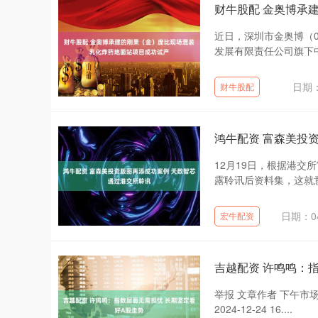
财牛股配 金奥博承
近日，深圳市金奥博（0
发展有限责任公司旗下中
日期：
财牛股配
鸿牛配资 富森美投
12月19日，根据港交
露聆讯后资料集，这就意
日期：04
宏牛配资
吉越配资 许鸣鸣：
举报 文章作者 下午市场零距
2024-12-24 16....