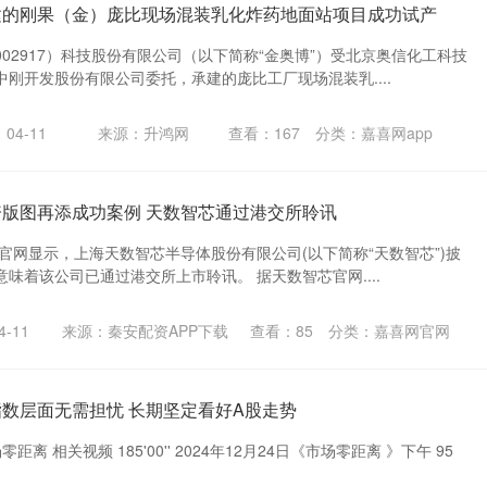
建的刚果（金）庞比现场混装乳化炸药地面站项目成功试产
02917）科技股份有限公司（以下简称“金奥博”）受北京奥信化工科技
刚开发股份有限公司委托，承建的庞比工厂现场混装乳....
04-11
来源：升鸿网
查看：
167
分类：
嘉喜网app
资版图再添成功案例 天数智芯通过港交所聆讯
所官网显示，上海天数智芯半导体股份有限公司(以下简称“天数智芯”)披
味着该公司已通过港交所上市聆讯。 据天数智芯官网....
-11
来源：秦安配资APP下载
查看：
85
分类：
嘉喜网官网
指数层面无需担忧 长期坚定看好A股走势
离 相关视频 185'00'' 2024年12月24日《市场零距离 》下午 95