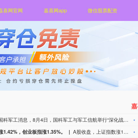
嘉喜网官网
嘉喜网app
微信股票配资
嘉
据国科军工消息，8月4日，国科军工与军工信航举行“深化战略协同共筑发展新篇”战略合作签约仪式。双方表示，将以本次战略签约为新起点，高效推进各项合作落地实施，积极培育军工领域新质生产力，夯实集团内部协同发展载体，全力落地集团“12348”发展战略，依托全省“1269”产业布局，聚力做强江西本土航空航天产业集群，为行业高质量发展注入强劲动力。
1.42%，创业板指涨1.35%。
A股收盘，上证指数涨1.02%，深证成指涨1.42%，创业板指涨1.35%。