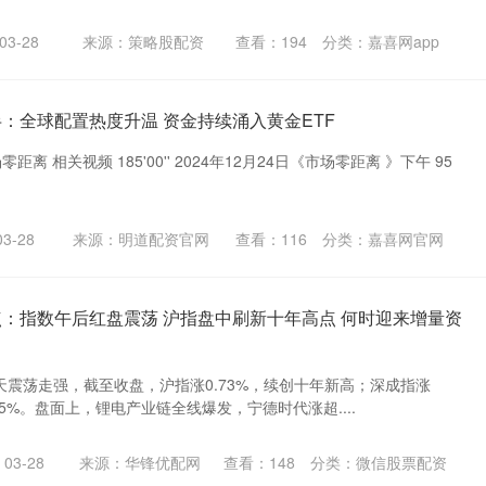
3-28
来源：策略股配资
查看：
194
分类：
嘉喜网app
半：全球配置热度升温 资金持续涌入黄金ETF
离 相关视频 185'00'' 2024年12月24日《市场零距离 》下午 95
3-28
来源：明道配资官网
查看：
116
分类：
嘉喜网官网
点：指数午后红盘震荡 沪指盘中刷新十年高点 何时迎来增量资
全天震荡走强，截至收盘，沪指涨0.73%，续创十年新高；深成指涨
.55%。盘面上，锂电产业链全线爆发，宁德时代涨超....
03-28
来源：华锋优配网
查看：
148
分类：
微信股票配资