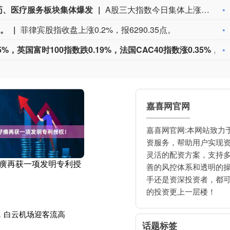
药、医疗服务板块集体爆发
A股三大指数今日集体上涨，截至收盘，上证指数涨1.02%，深证成指涨1.42%，创业板指涨1.35%，北证50涨1.01%，科创50指数涨2.51%。全市场成交额26834亿元，较上日放量1359亿元，全市场超2800只个股上涨。板块题材上，医疗服务、元件、创新药、PCB概念、电子化学品板块涨幅居前；数字货币、软件开发、游戏、数据安全、移动支付板块跌幅居前。盘面上，创新药板块低开高走，持续爆发，博腾股份、百普赛斯、瑞康医药、哈三联、百花医药等十余股涨停，药石科技、皓元医药、华兰医药等十余股涨超10%。PCB概念板块亦表现强势，一博科技、宝鼎科技、景旺电子、生益电子、红板科技等十余股涨停，胜宏科技、南亚新材、中富电路、铜冠铜箔涨幅居前。电子化学品板块震荡走高，方邦股份涨停，唯特偶、莱特广电、天承科技、宏昌电子涨幅居前。数字货币板块表现低迷，吉大正元、高伟达、天融信跌幅居前。游戏板块回调，大晟文化、凯撒文化盘中跌停，盛天网络、中青宝、电魂网络跟跌。
点。
菲律宾股指收盘上涨0.2%，报6290.35点。
欧股开盘涨跌不一，德国DAX指数涨0.05%，英国富时100指数跌0.19%，法国CAC40指数涨0.35%，欧洲斯托克50指数涨0.39%，意大利富时MIB指数涨0.44%。
嘉喜网官网
嘉喜网官网:本网站致力
资服务，帮助用户实现
灵活的配资方案，支持
仔癀再获一项发明专利授
善的风控体系和透明的
手还是资深投资者，都
的投资更上一层楼！
展，白云机场迎客流高
话题标签