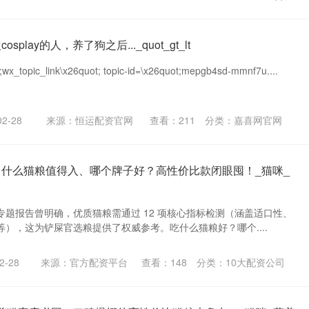
play的人，养了狗之后..._quot_gt_lt
t;wx_topic_link\x26quot; topic-id=\x26quot;mepgb4sd-mmnf7u....
2-28
来源：恒运配资官网
查看：
211
分类：
嘉喜网官网
！什么猫粮值得入、哪个牌子好？高性价比款闭眼囤！_猫咪_
题报告曾明确，优质猫粮需通过 12 项核心指标检测（涵盖适口性、
），这为铲屎官选粮提供了权威参考。吃什么猫粮好？哪个....
-28
来源：官方配资平台
查看：
148
分类：
10大配资公司