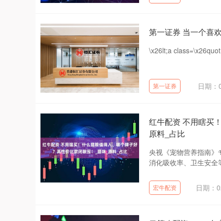
第一证券 当一个喜欢cos
\x26lt;a class=\x26quo
日期：0
第一证券
红牛配资 不用瞎买
原料_占比
央视《宠物营养指南》专
消化吸收率、卫生安全等
日期：02
宏牛配资