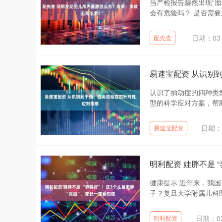
当产检报告赫然出现“胎
会有危险吗？ 是否需要
日期：03-
配先查
易速宝配资 从识别
认识了抽动症的四种类
型的科学应对方案，帮助
日期：0
易速宝配资
明利配资 娃胖不是 
健康提示 近年来，我
子？复旦大学附属儿科医
日期：03
明利配资