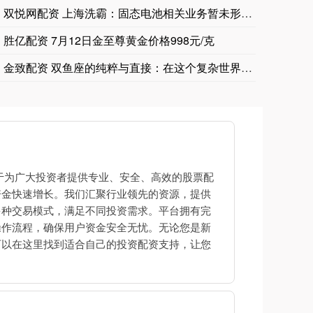
双悦网配资 上海洗霸：固态电池相关业务暂未形成长期稳定的规模
胜亿配资 7月12日金至尊黄金价格998元/克
欧股开盘涨跌不一，德国DAX指数涨0.05%，英国富时100指数跌0
金致配资 双鱼座的纯粹与直接：在这个复杂世界里，活得像个孩子
于为广大投资者提供专业、安全、高效的股票配
资金快速增长。我们汇聚行业领先的资源，提供
多种交易模式，满足不同投资需求。平台拥有完
操作流程，确保用户资金安全无忧。无论您是新
可以在这里找到适合自己的投资配资支持，让您