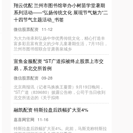
翔云优配 兰州市图书馆举办小树苗学堂暑期
系列活动——“弘扬传统文化 展现节气魅力”二
十四节气主题活动_书签
微信股票配资
11-12
为大力传承和弘扬中华优秀传统文化，精心打造丰
富多彩且富有意义的少年儿童暑期生活，7月15日，
兰州市图书馆联合甘肃善泉城乡
宣鱼金服配资 *ST广道拟被终止股票上市交
易，系北交所首例
微信股票配资
09-28
北京商报讯（记者马换换王蔓蕾）9月19日晚间，
*ST广道（839680）披露公告称，公司于当日收到
北交所送达的《关于拟终
融凯配资 特斯拉盘后跌幅扩大至4%
嘉喜网官网
11-16
特斯拉盘后跌幅扩大至4%。此前，马斯克称特斯拉