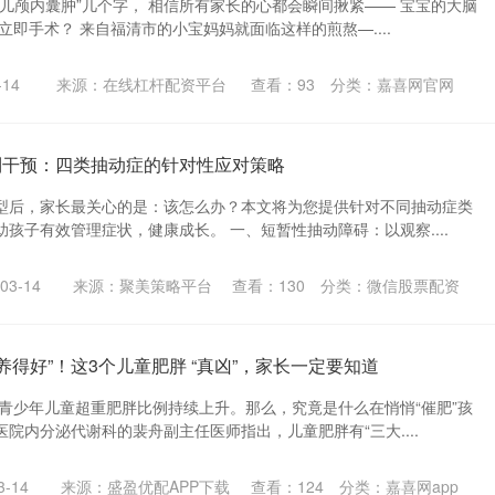
儿颅内囊肿”几个字， 相信所有家长的心都会瞬间揪紧—— 宝宝的大脑
立即手术？ 来自福清市的小宝妈妈就面临这样的煎熬—....
14
来源：在线杠杆配资平台
查看：
93
分类：
嘉喜网官网
到干预：四类抽动症的针对性应对策略
型后，家长最关心的是：该怎么办？本文将为您提供针对不同抽动症类
孩子有效管理症状，健康成长。 一、短暂性抽动障碍：以观察....
3-14
来源：聚美策略平台
查看：
130
分类：
微信股票配资
“养得好”！这3个儿童肥胖 “真凶”，家长一定要知道
国青少年儿童超重肥胖比例持续上升。那么，究竟是什么在悄悄“催肥”孩
院内分泌代谢科的裴舟副主任医师指出，儿童肥胖有“三大....
-14
来源：盛盈优配APP下载
查看：
124
分类：
嘉喜网app