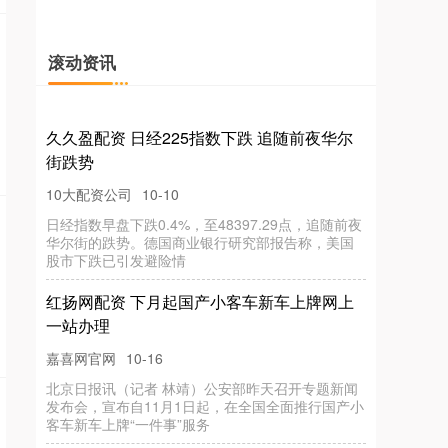
滚动资讯
久久盈配资 日经225指数下跌 追随前夜华尔
街跌势
10大配资公司
10-10
日经指数早盘下跌0.4%，至48397.29点，追随前夜
华尔街的跌势。德国商业银行研究部报告称，美国
股市下跌已引发避险情
红扬网配资 下月起国产小客车新车上牌网上
一站办理
嘉喜网官网
10-16
北京日报讯（记者 林靖）公安部昨天召开专题新闻
发布会，宣布自11月1日起，在全国全面推行国产小
客车新车上牌“一件事”服务