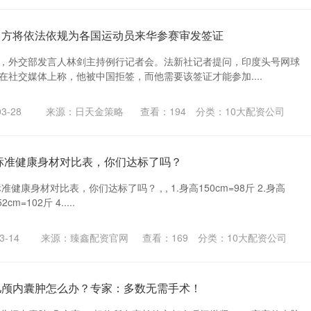
中方将依法依规为各国运动员来华参赛审发签证
3日，外交部发言人林剑主持例行记者会。法新社记者提问，印度头号网球
在社交媒体上称，他被中国拒签，而他需要该签证才能参加....
3-28
来源：日天金策略
查看：
194
分类：
10大配资公司
新标准健康身材对比表，你们达标了吗？
准健康身材对比表，你们达标了吗？ , , 1.身高150cm=98斤 2.身高
cm=102斤 4.....
-14
来源：臻鑫配资官网
查看：
169
分类：
10大配资公司
儿颅内囊肿怎么办？专家：多数无需手术！