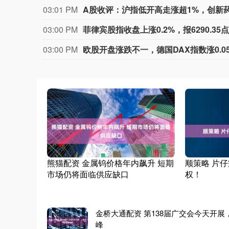
03:01 PM
A股收评：沪指低开高走涨超1%，创新
03:00 PM
菲律宾股指收盘上涨0.2%，报6290.35
03:00 PM
熊猫配资 金属钨价格年内飙升 短期
顺策略 片
市场仍将面临供应缺口
权！
金桥大通配资 第138届广交会今天开
峰