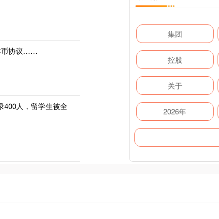
集团
本币协议……
控股
关于
招录400人，留学生被全
2026年